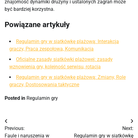
znajomość dynamiki drużyny i ustalonych zagrań może
być bardziej korzystna.
Powiązane artykuły
Regulamin gry w siatkówkę plażową: Interakcja
graczy, Praca zespołowa, Komunikacja
Oficjalne zasady siatkówki plażowej: zasady
wznowienia gry, kolejność serwisu, rotacja
Regulamin gry w siatkówkę plażową: Zmiany, Role
graczy, Dostosowania taktyczne
Posted in
Regulamin gry
Post
Previous:
Next:
navigation
Faule i naruszenia w
Regulamin gry w siatkówkę