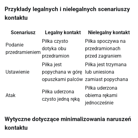
Przykłady legalnych i nielegalnych scenariuszy
kontaktu
Scenariusz
Legalny kontakt
Nielegalny kontakt
Piłka czysto
Piłka spoczywa na
Podanie
dotyka obu
przedramionach
przedramieniem
przedramion
przed zagraniem
Piłka jest
Piłka jest trzymana
Ustawienie
popychana w górę
lub uniesiona
opuszkami palców
zamiast popychana
Piłka uderzona
Piłka uderzona
Atak
obiema rękami
czysto jedną ręką
jednocześnie
Wytyczne dotyczące minimalizowania naruszeń
kontaktu