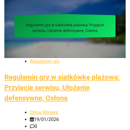
Regulamin gry
Regulamin gry w siatkówkę plażową:
Przyjęcie serwisu, Ułożenie
defensywne, Osłona
Chloe Winters
19/01/2026
0