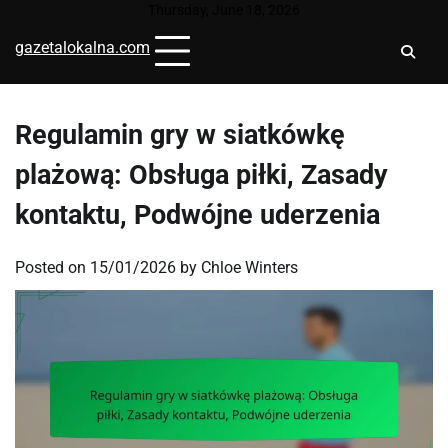
Skip
Thursday, June 18, 2026
to
gazetalokalna.com
content
Regulamin gry w siatkówkę
plażową: Obsługa piłki, Zasady
kontaktu, Podwójne uderzenia
Posted on
15/01/2026
by
Chloe Winters