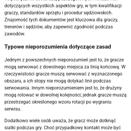
dotyczących wszystkich aspektów gry, w tym kwalifikacji
graczy, standardów sprzętu i procedur sędziowskich.
Znajomość tych dokumentów jest kluczowa dla graczy,
trenerów i sędziów, aby zapewnić zgodność podczas
zawodów.
Typowe nieporozumienia dotyczące zasad
Jednym z powszechnych nieporozumień jest to, że gracze
mogą serwować z dowolnego miejsca za linią końcową. W
rzeczywistości gracze muszą serwować z wyznaczonego
obszaru, a ich stopy nie mogą dotykać linii podczas
serwowania. Innym nieporozumieniem jest to, że drużyny
mogą rotować w dowolnej kolejności; jednak gracze muszą
przestrzegać określonego wzoru rotacji po wygraniu
serwisu.
Dodatkowo wiele osób uważa, że gracz może dotknąć
siatki podczas gry. Choć przypadkowy kontakt może być