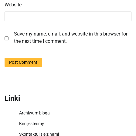
Website
Save my name, email, and website in this browser for
the next time I comment.
Linki
Archiwum bloga
Kim jesteśmy
Skontaktuj się z nami