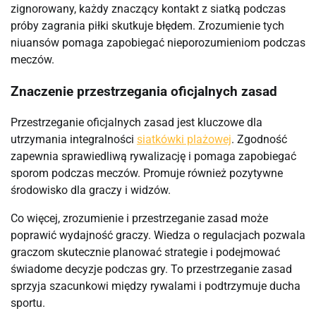
zignorowany, każdy znaczący kontakt z siatką podczas
próby zagrania piłki skutkuje błędem. Zrozumienie tych
niuansów pomaga zapobiegać nieporozumieniom podczas
meczów.
Znaczenie przestrzegania oficjalnych zasad
Przestrzeganie oficjalnych zasad jest kluczowe dla
utrzymania integralności
siatkówki plażowej
. Zgodność
zapewnia sprawiedliwą rywalizację i pomaga zapobiegać
sporom podczas meczów. Promuje również pozytywne
środowisko dla graczy i widzów.
Co więcej, zrozumienie i przestrzeganie zasad może
poprawić wydajność graczy. Wiedza o regulacjach pozwala
graczom skutecznie planować strategie i podejmować
świadome decyzje podczas gry. To przestrzeganie zasad
sprzyja szacunkowi między rywalami i podtrzymuje ducha
sportu.