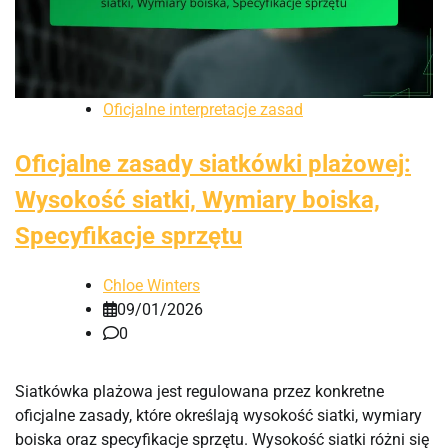
Oficjalne interpretacje zasad
Oficjalne zasady siatkówki plażowej:
Wysokość siatki, Wymiary boiska,
Specyfikacje sprzętu
Chloe Winters
09/01/2026
0
Siatkówka plażowa jest regulowana przez konkretne
oficjalne zasady, które określają wysokość siatki, wymiary
boiska oraz specyfikacje sprzętu. Wysokość siatki różni się