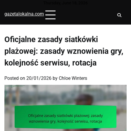
Skip
Thursday, June 18, 2026
to
gazetalokalna.com
content
Oficjalne zasady siatkówki
plażowej: zasady wznowienia gry,
kolejność serwisu, rotacja
Posted on
20/01/2026
by
Chloe Winters