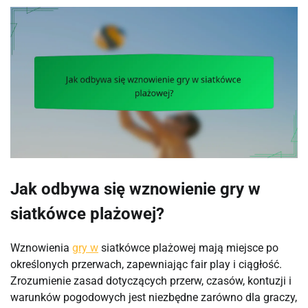
Jak odbywa się wznowienie gry w
siatkówce plażowej?
Wznowienia
gry w
siatkówce plażowej mają miejsce po
określonych przerwach, zapewniając fair play i ciągłość.
Zrozumienie zasad dotyczących przerw, czasów, kontuzji i
warunków pogodowych jest niezbędne zarówno dla graczy,