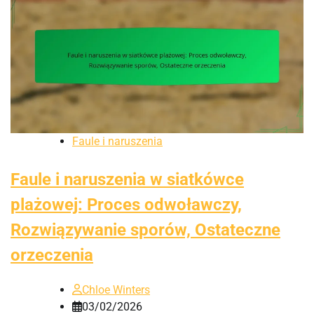
Faule i naruszenia
Faule i naruszenia w siatkówce
plażowej: Proces odwoławczy,
Rozwiązywanie sporów, Ostateczne
orzeczenia
Chloe Winters
03/02/2026