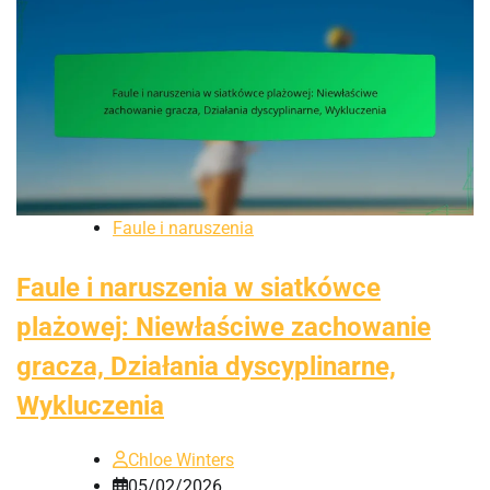
Faule i naruszenia
Faule i naruszenia w siatkówce
plażowej: Niewłaściwe zachowanie
gracza, Działania dyscyplinarne,
Wykluczenia
Chloe Winters
05/02/2026